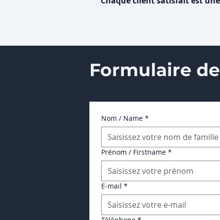
Chaque client satisfait est une 
Formulaire de
Nom / Name
*
Prénom / Firstname
*
E‑mail
*
Téléphone
*