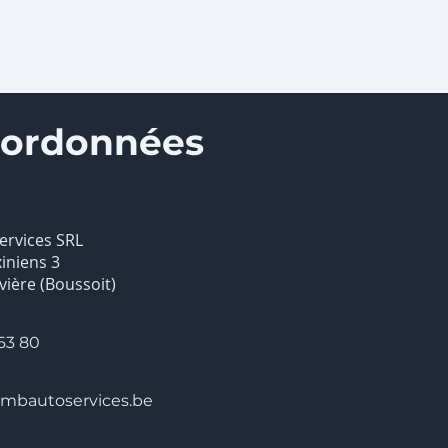
oordonnées
ervices SRL
iniens 3
vière (Boussoit)
63 80
mbautoservices.be