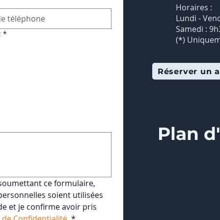
Horaires :
Lundi - Ven
Samedi : 9h
:
*
(*) Uniquem
Réserver un a
Plan d
soumettant ce formulaire, 
rsonnelles soient utilisées 
et je confirme avoir pris 
 de Confidentialité
.
*