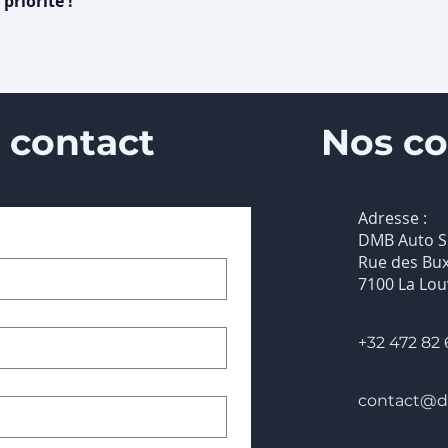
priorité !
 contact
Nos c
Adresse :
DMB Auto S
Rue des Bux
7100 La Lou
+32 472 82 
contact@d