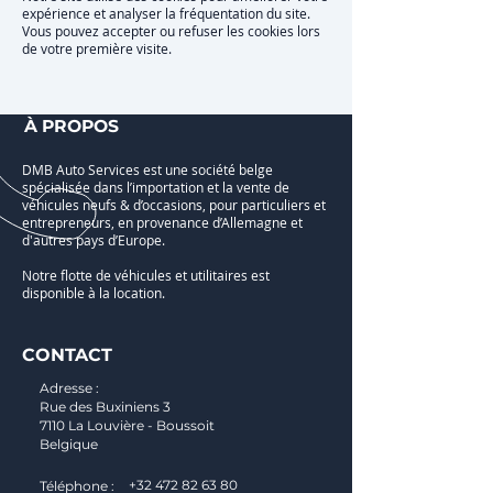
expérience et analyser la fréquentation du site.
Vous pouvez accepter ou refuser les cookies lors
de votre première visite.
À PROPOS
DMB Auto Services est une société belge
spécialisée dans l’importation et la vente de
véhicules neufs & d’occasions, pour particuliers et
entrepreneurs, en provenance d’Allemagne et
d'autres pays d’Europe.
Notre flotte de véhicules et utilitaires est
disponible à la location.
CONTACT
Adresse :
Rue des Buxiniens 3
7110 La Louvière - Boussoit
Belgique
+32 472 82 63 80
Téléphone :